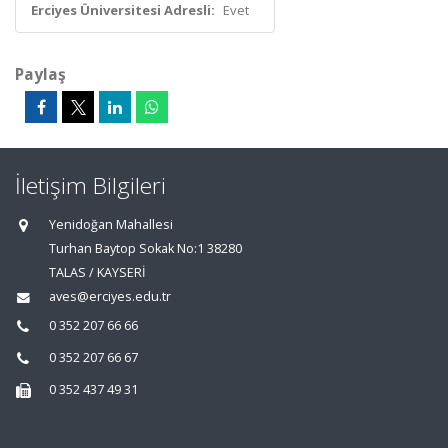
Erciyes Üniversitesi Adresli:
Evet
Paylaş
İletişim Bilgileri
Yenidoğan Mahallesi
Turhan Baytop Sokak No:1 38280
TALAS / KAYSERİ
aves@erciyes.edu.tr
0 352 207 66 66
0 352 207 66 67
0 352 437 49 31