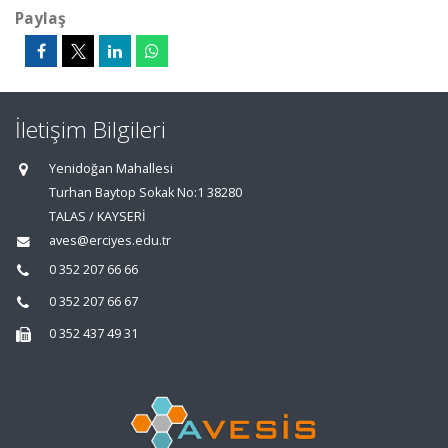
Paylaş
İletişim Bilgileri
Yenidoğan Mahallesi
Turhan Baytop Sokak No:1 38280
TALAS / KAYSERİ
aves@erciyes.edu.tr
0 352 207 66 66
0 352 207 66 67
0 352 437 49 31