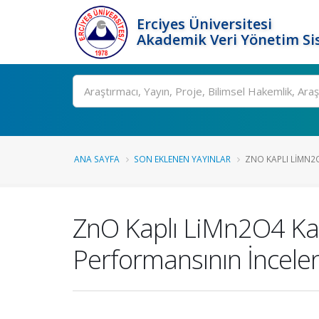
Erciyes Üniversitesi
Akademik Veri Yönetim Si
Ara
ANA SAYFA
SON EKLENEN YAYINLAR
ZNO KAPLI LIMN2O
ZnO Kaplı LiMn2O4 Kat
Performansının İncele