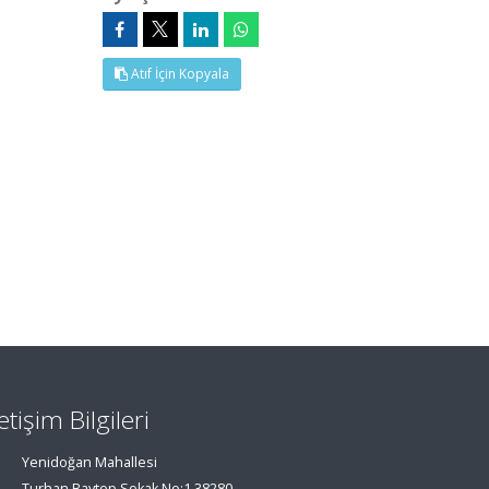
Atıf İçin Kopyala
letişim Bilgileri
Yenidoğan Mahallesi
Turhan Baytop Sokak No:1 38280