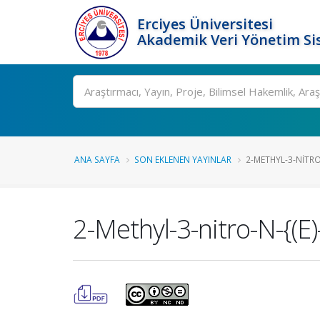
Erciyes Üniversitesi
Akademik Veri Yönetim Si
Ara
ANA SAYFA
SON EKLENEN YAYINLAR
2-METHYL-3-NITRO-
2-Methyl-3-nitro-N-{(E)