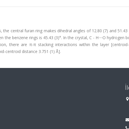
the central furan ring makes dihedral angles of 12.80 (7) and 51.43 
n the benzene rings is 45.43 (3)°. In the crystal, C - H⋯O hydrogen b
tion, there are π-π stacking interactions within the layer [centroid
id-centroid distance 3.751 (1) Å].
İ