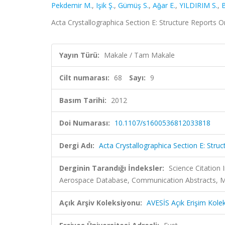
Pekdemir M.
,
Işik Ş.
,
Gümüş S.
,
Aǧar E.
,
YILDIRIM S.
,
B
Acta Crystallographica Section E: Structure Reports O
Yayın Türü:
Makale / Tam Makale
Cilt numarası:
68
Sayı:
9
Basım Tarihi:
2012
Doi Numarası:
10.1107/s1600536812033818
Dergi Adı:
Acta Crystallographica Section E: Stru
Derginin Tarandığı İndeksler:
Science Citation
Aerospace Database, Communication Abstracts, Met
Açık Arşiv Koleksiyonu:
AVESİS Açık Erişim Kole