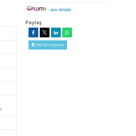
-
see details
Paylaş
Atıf İçin Kopyala
s