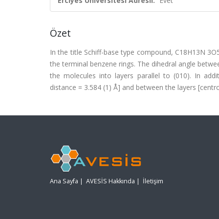
Erciyes Üniversitesi Adresli:
Evet
Özet
In the title Schiff-base type compound, C18H13N 3O5, 
the terminal benzene rings. The dihedral angle betwee
the molecules into layers parallel to (010). In addi
distance = 3.584 (1) Å] and between the layers [centro
Ana Sayfa
|
AVESİS Hakkında
|
İletişim