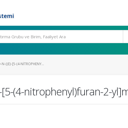
stemi
N-{(E)-[5-(4-NITROPHENY...
-[5-(4-nitrophenyl)furan-2-yl]