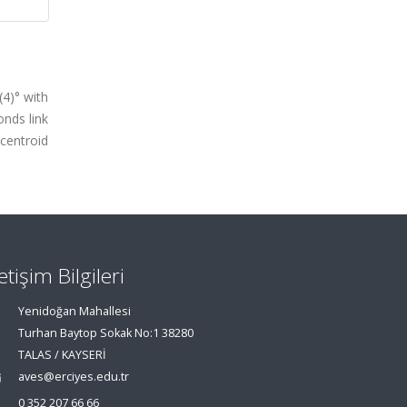
(4)° with
onds link
-centroid
letişim Bilgileri
Yenidoğan Mahallesi
Turhan Baytop Sokak No:1 38280
TALAS / KAYSERİ
aves@erciyes.edu.tr
0 352 207 66 66