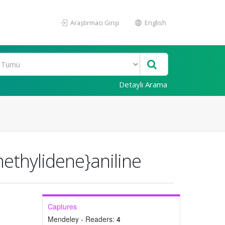
Araştırmacı Girişi
English
Detaylı Arama
methylidene}aniline
Captures
Mendeley - Readers:
4