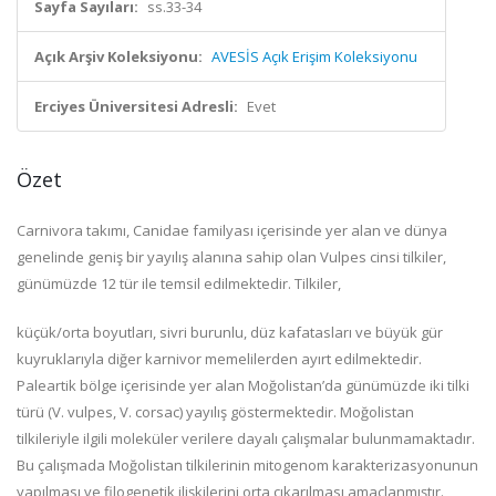
Sayfa Sayıları:
ss.33-34
Açık Arşiv Koleksiyonu:
AVESİS Açık Erişim Koleksiyonu
Erciyes Üniversitesi Adresli:
Evet
Özet
Carnivora takımı, Canidae familyası içerisinde yer alan ve dünya
genelinde geniş bir yayılış alanına sahip olan Vulpes cinsi tilkiler,
günümüzde 12 tür ile temsil edilmektedir. Tilkiler,
küçük/orta boyutları, sivri burunlu, düz kafatasları ve büyük gür
kuyruklarıyla diğer karnivor memelilerden ayırt edilmektedir.
Paleartik bölge içerisinde yer alan Moğolistan’da günümüzde iki tilki
türü (V. vulpes, V. corsac) yayılış göstermektedir. Moğolistan
tilkileriyle ilgili moleküler verilere dayalı çalışmalar bulunmamaktadır.
Bu çalışmada Moğolistan tilkilerinin mitogenom karakterizasyonunun
yapılması ve filogenetik ilişkilerini orta çıkarılması amaçlanmıştır.