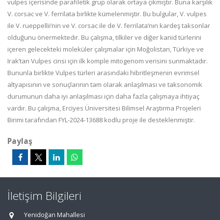
vulpes içerisinde parafiletik grup olarak ortaya çıkmıştır. Buna karşılık
V. corsac ve V. ferrilata birlikte kümelenmiştir. Bu bulgular, V. vulpes
ile V. rueppellii’nin ve V. corsac ile de V. ferrilata’nın kardeş taksonlar
olduğunu önermektedir. Bu çalışma, tilkiler ve diğer kanid türlerini
içeren gelecekteki moleküler çalışmalar için Moğolistan, Türkiye ve
Irak’tan Vulpes cinsi için ilk komple mitogenom verisini sunmaktadır.
Bununla birlikte Vulpes türleri arasındaki hibritleşmenin evrimsel
altyapısının ve sonuçlarının tam olarak anlaşılması ve taksonomik
durumunun daha iyi anlaşılması için daha fazla çalışmaya ihtiyaç
vardır. Bu çalışma, Erciyes Üniversitesi Bilimsel Araştırma Projeleri
Birimi tarafından FYL-2024-13688 kodlu proje ile desteklenmiştir.
Paylaş
İletişim Bilgileri
Yenidoğan Mahallesi