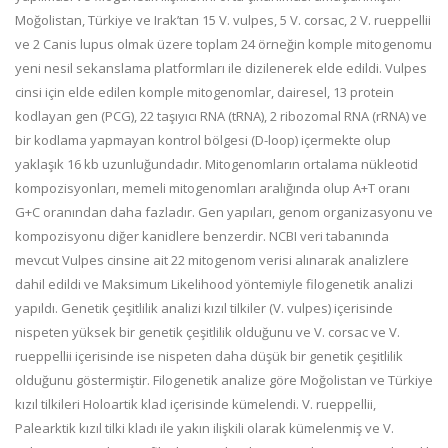
Moğolistan, Türkiye ve Irak’tan 15 V. vulpes, 5 V. corsac, 2 V. rueppellii
ve 2 Canis lupus olmak üzere toplam 24 örneğin komple mitogenomu
yeni nesil sekanslama platformları ile dizilenerek elde edildi. Vulpes
cinsi için elde edilen komple mitogenomlar, dairesel, 13 protein
kodlayan gen (PCG), 22 taşıyıcı RNA (tRNA), 2 ribozomal RNA (rRNA) ve
bir kodlama yapmayan kontrol bölgesi (D-loop) içermekte olup
yaklaşık 16 kb uzunluğundadır. Mitogenomların ortalama nükleotid
kompozisyonları, memeli mitogenomları aralığında olup A+T oranı
G+C oranından daha fazladır. Gen yapıları, genom organizasyonu ve
kompozisyonu diğer kanidlere benzerdir. NCBI veri tabanında
mevcut Vulpes cinsine ait 22 mitogenom verisi alınarak analizlere
dahil edildi ve Maksimum Likelihood yöntemiyle filogenetik analizi
yapıldı. Genetik çeşitlilik analizi kızıl tilkiler (V. vulpes) içerisinde
nispeten yüksek bir genetik çeşitlilik olduğunu ve V. corsac ve V.
rueppellii içerisinde ise nispeten daha düşük bir genetik çeşitlilik
olduğunu göstermiştir. Filogenetik analize göre Moğolistan ve Türkiye
kızıl tilkileri Holoartik klad içerisinde kümelendi. V. rueppellii,
Palearktik kızıl tilki kladı ile yakın ilişkili olarak kümelenmiş ve V.