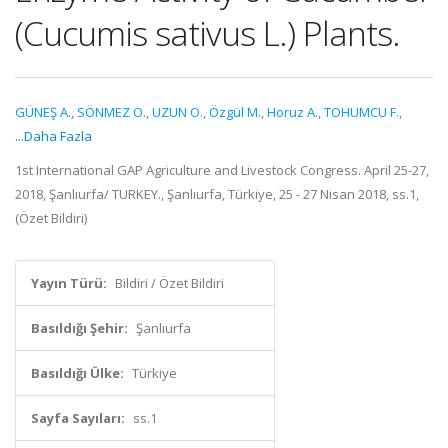
(Cucumis sativus L.) Plants.
GÜNEŞ A.
,
SÖNMEZ O.
,
UZUN O.
,
Özgül M.
,
Horuz A.
,
TOHUMCU F.
,
...Daha Fazla
1st International GAP Agriculture and Livestock Congress. April 25-27,
2018, Şanlıurfa/ TURKEY., Şanlıurfa, Türkiye, 25 - 27 Nisan 2018, ss.1,
(Özet Bildiri)
Yayın Türü:
Bildiri / Özet Bildiri
Basıldığı Şehir:
Şanlıurfa
Basıldığı Ülke:
Türkiye
Sayfa Sayıları:
ss.1