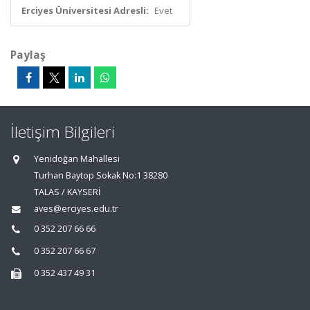
Erciyes Üniversitesi Adresli:
Evet
Paylaş
İletişim Bilgileri
Yenidoğan Mahallesi
Turhan Baytop Sokak No:1 38280
TALAS / KAYSERİ
aves@erciyes.edu.tr
0 352 207 66 66
0 352 207 66 67
0 352 437 49 31