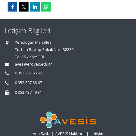
İletişim Bilgileri
Yenidoğan Mahallesi
Turhan Baytop Sokak No:1 38280
TALAS / KAYSERİ
aves@erciyes.edu.tr
0 352 207 66 66
0 352 207 66 67
0 352 437 49 31
Ana Sayfa
|
AVESİS Hakkında
|
İletişim