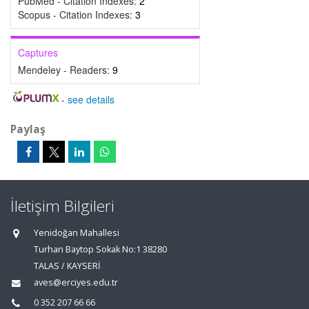
PubMed - Citation Indexes:
2
Scopus - Citation Indexes:
3
Captures
Mendeley - Readers:
9
-
see details
Paylaş
İletişim Bilgileri
Yenidoğan Mahallesi
Turhan Baytop Sokak No:1 38280
TALAS / KAYSERİ
aves@erciyes.edu.tr
0 352 207 66 66