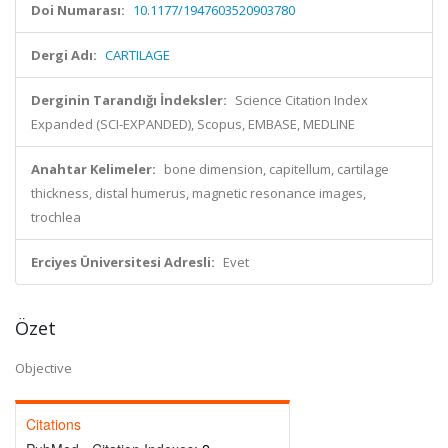
Doi Numarası:
10.1177/1947603520903780
Dergi Adı:
CARTILAGE
Derginin Tarandığı İndeksler:
Science Citation Index
Expanded (SCI-EXPANDED), Scopus, EMBASE, MEDLINE
Anahtar Kelimeler:
bone dimension, capitellum, cartilage
thickness, distal humerus, magnetic resonance images,
trochlea
Erciyes Üniversitesi Adresli:
Evet
Özet
Objective
Citations