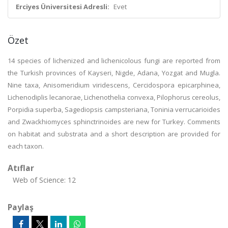
Erciyes Üniversitesi Adresli:
Evet
Özet
14 species of lichenized and lichenicolous fungi are reported from
the Turkish provinces of Kayseri, Nigde, Adana, Yozgat and Mugla.
Nine taxa, Anisomeridium viridescens, Cercidospora epicarphinea,
Lichenodiplis lecanorae, Lichenothelia convexa, Pilophorus cereolus,
Porpidia superba, Sagediopsis campsteriana, Toninia verrucarioides
and Zwackhiomyces sphinctrinoides are new for Turkey. Comments
on habitat and substrata and a short description are provided for
each taxon.
Atıflar
Web of Science: 12
Paylaş