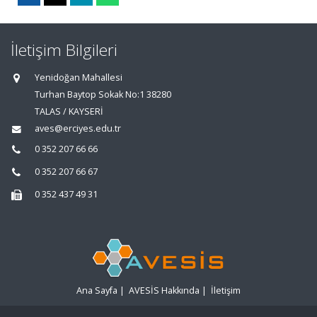
İletişim Bilgileri
Yenidoğan Mahallesi
Turhan Baytop Sokak No:1 38280
TALAS / KAYSERİ
aves@erciyes.edu.tr
0 352 207 66 66
0 352 207 66 67
0 352 437 49 31
Ana Sayfa
|
AVESİS Hakkında
|
İletişim