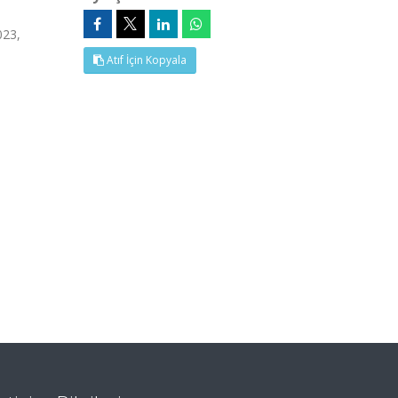
023,
Atıf İçin Kopyala