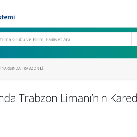
stemi
CI YARISINDA TRABZON LI...
ısında Trabzon Limanı’nın Kare