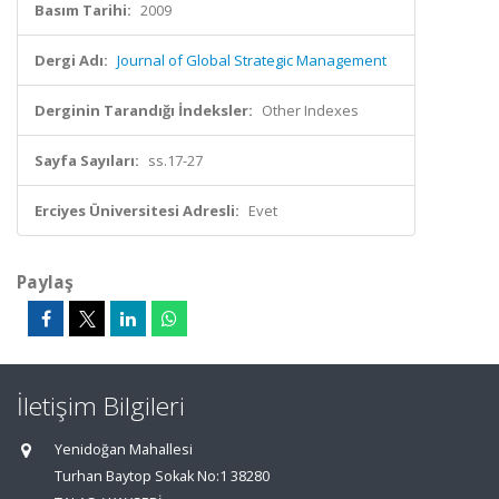
Basım Tarihi:
2009
Dergi Adı:
Journal of Global Strategic Management
Derginin Tarandığı İndeksler:
Other Indexes
Sayfa Sayıları:
ss.17-27
Erciyes Üniversitesi Adresli:
Evet
Paylaş
İletişim Bilgileri
Yenidoğan Mahallesi
Turhan Baytop Sokak No:1 38280