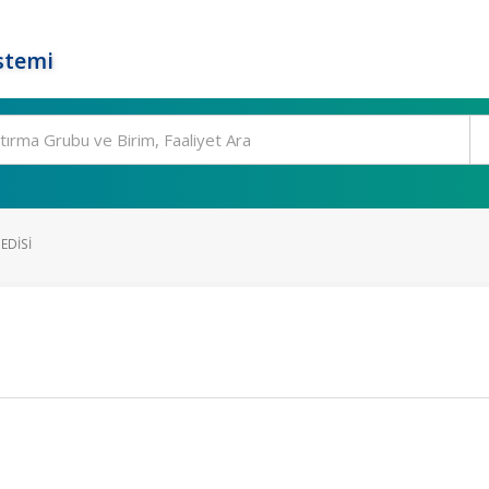
stemi
EDISI