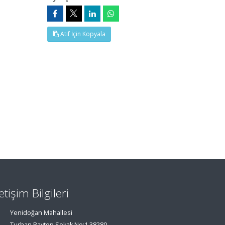
Atıf İçin Kopyala
letişim Bilgileri
Yenidoğan Mahallesi
Turhan Baytop Sokak No:1 38280