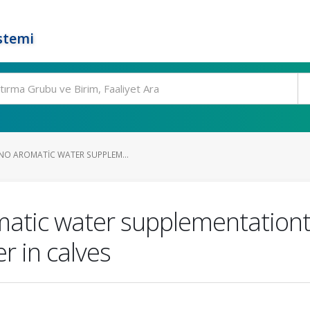
stemi
NO AROMATIC WATER SUPPLEM...
matic water supplementationt
er in calves