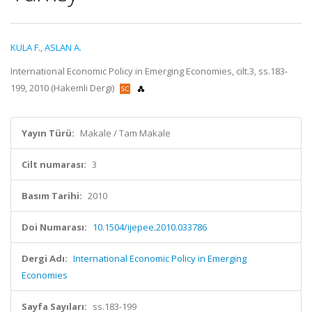
KULA F.
,
ASLAN A.
International Economic Policy in Emerging Economies, cilt.3, ss.183-
199, 2010 (Hakemli Dergi)
Yayın Türü:
Makale / Tam Makale
Cilt numarası:
3
Basım Tarihi:
2010
Doi Numarası:
10.1504/ijepee.2010.033786
Dergi Adı:
International Economic Policy in Emerging
Economies
Sayfa Sayıları:
ss.183-199