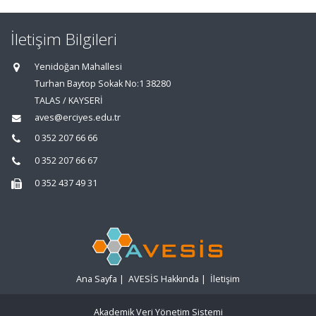
İletişim Bilgileri
Yenidoğan Mahallesi
Turhan Baytop Sokak No:1 38280
TALAS / KAYSERİ
aves@erciyes.edu.tr
0 352 207 66 66
0 352 207 66 67
0 352 437 49 31
Ana Sayfa
|
AVESİS Hakkında
|
İletişim
Akademik Veri Yönetim Sistemi