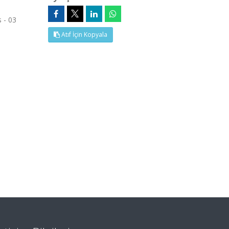
 - 03
Atıf İçin Kopyala