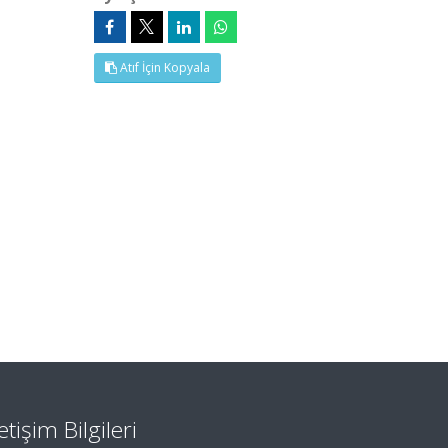
Atıf İçin Kopyala
letişim Bilgileri