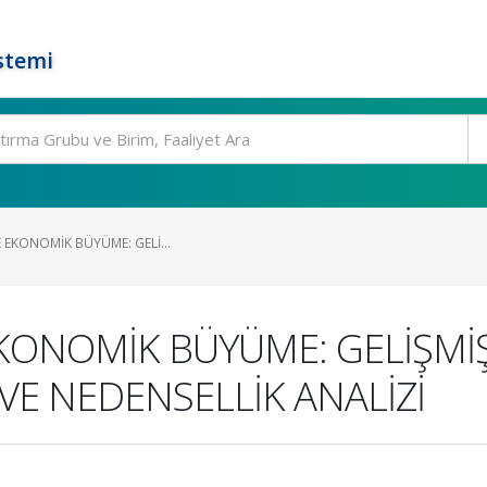
stemi
E EKONOMİK BÜYÜME: GELİ...
 EKONOMİK BÜYÜME: GELİŞMİ
VE NEDENSELLİK ANALİZİ