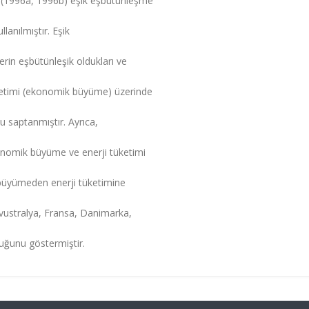
n (1996a, 1996b) eşik eşbütünleşme
lanılmıştır. Eşik
rin eşbütünleşik oldukları ve
ketimi (ekonomik büyüme) üzerinde
 saptanmıştır. Ayrıca,
konomik büyüme ve enerji tüketimi
 büyümeden enerji tüketimine
, Avustralya, Fransa, Danimarka,
duğunu göstermiştir.