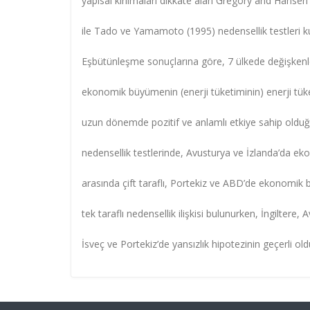
yapısal kırılmaları dikkate alan Gregory and Hanse
ile Tado ve Yamamoto (1995) nedensellik testleri kul
Eşbütünleşme sonuçlarına göre, 7 ülkede değişkenle
ekonomik büyümenin (enerji tüketiminin) enerji tü
uzun dönemde pozitif ve anlamlı etkiye sahip olduğu
nedensellik testlerinde, Avusturya ve İzlanda’da e
arasında çift taraflı, Portekiz ve ABD’de ekonomik
tek taraflı nedensellik ilişkisi bulunurken, İngiltere
İsveç ve Portekiz’de yansızlık hipotezinin geçerli ol