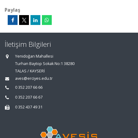
Paylaş
İletişim Bilgileri
Yenidoğan Mahallesi
Turhan Baytop Sokak No:1 38280
TALAS / KAYSERİ
aves@erciyes.edu.tr
0 352 207 66 66
0 352 207 66 67
0 352 437 49 31