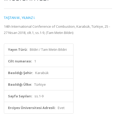
TAŞTAN M.
,
YILMAZ I.
14th International Conference of Combustion, Karabük, Türkiye, 25 -
27 Nisan 2018, cilt.1, ss.1-9, (Tam Metin Bildiri)
Yayın Türü:
Bildiri / Tam Metin Bildiri
Cilt numarası:
1
Basıldığı Şehir:
Karabük
Basıldığı Ülke:
Türkiye
Sayfa Sayıları:
ss.1-9
Erciyes Üniversitesi Adresli:
Evet