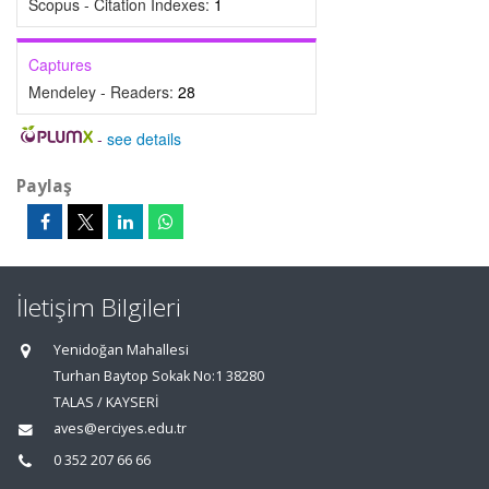
Scopus - Citation Indexes:
1
Captures
Mendeley - Readers:
28
-
see details
Paylaş
İletişim Bilgileri
Yenidoğan Mahallesi
Turhan Baytop Sokak No:1 38280
TALAS / KAYSERİ
aves@erciyes.edu.tr
0 352 207 66 66