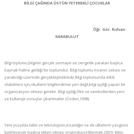
BİLGİ ÇAĞINDA ÜSTÜN YETENEKLİ ÇOCUKLAR
Öğr. Gör. Rıdvan
KARABULUT
Bilgi toplumu,bilginin gerçek sermaye ve zenginlik yaratan başlıca
kaynak haline geldiği bir toplumdur. Bilgi toplumu insanın zekası ve
yaratıcılığı üzerinde gerçekleşmektedir.Bilgi toplumunda etkili
olabilmesi için,okulların bilgilendirme yeri değil,bilgi işçiliği yapan bir
organizasyon olması gerekir. Bilgi işçiliği,fikir ve sembollerden yeni
ve kullanışlı sonuçlar çıkartmaktır (Özden,1998).
Yeni yüzyılda bilim ve teknolojinin,insanlığın ve de ülkelerin yazgısını
belirleyecek başlıca etken olması öngörülüyor(Bermek,2001). Bilim