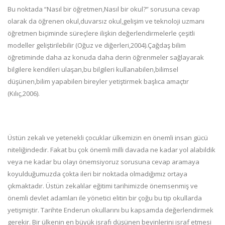
Bu noktada “Nasıl bir öğretmen,Nasıl bir okul?” sorusuna cevap
olarak da öğrenen okul,duvarsız okul,gelişim ve teknoloji uzmanı
öğretmen biçiminde süreçlere ilişkin değerlendirmelerle çeşitli
modeller geliştirilebilir (Oğuz ve diğerleri,2004).Çağdaş bilim
öğretiminde daha az konuda daha derin öğrenmeler sağlayarak
bilgilere kendileri ulaşan,bu bilgileri kullanabilen,bilimsel
düşünen,bilim yapabilen bireyler yetiştirmek başlıca amaçtır
(Kılıç,2006).
Üstün zekalı ve yetenekli çocuklar ülkemizin en önemli insan gücü
niteliğindedir. Fakat bu çok önemli milli davada ne kadar yol alabildik
veya ne kadar bu olayı önemsiyoruz sorusuna cevap aramaya
koyulduğumuzda çokta ileri bir noktada olmadığımız ortaya
çıkmaktadır. Üstün zekalılar eğitimi tarihimizde önemsenmiş ve
önemli devlet adamları ile yönetici elitin bir çoğu bu tip okullarda
yetişmiştir. Tarihte Enderun okullarını bu kapsamda değerlendirmek
gerekir. Bir ülkenin en büyük israfı düşünen beyinlerini israf etmesi