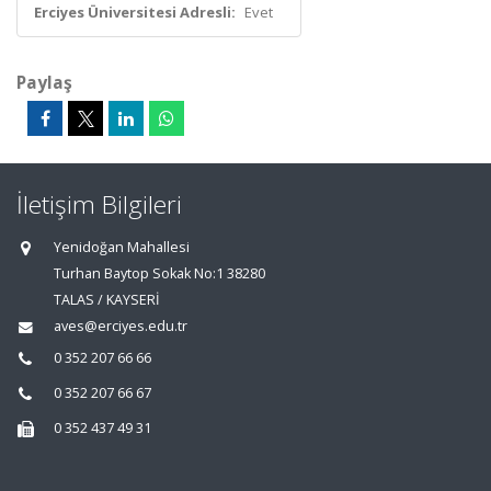
Erciyes Üniversitesi Adresli:
Evet
Paylaş
İletişim Bilgileri
Yenidoğan Mahallesi
Turhan Baytop Sokak No:1 38280
TALAS / KAYSERİ
aves@erciyes.edu.tr
0 352 207 66 66
0 352 207 66 67
0 352 437 49 31