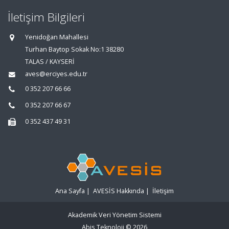
İletişim Bilgileri
Yenidoğan Mahallesi
Turhan Baytop Sokak No:1 38280
TALAS / KAYSERİ
aves@erciyes.edu.tr
0 352 207 66 66
0 352 207 66 67
0 352 437 49 31
Ana Sayfa
|
AVESİS Hakkında
|
İletişim
Akademik Veri Yönetim Sistemi
Abis Teknoloji
© 2026