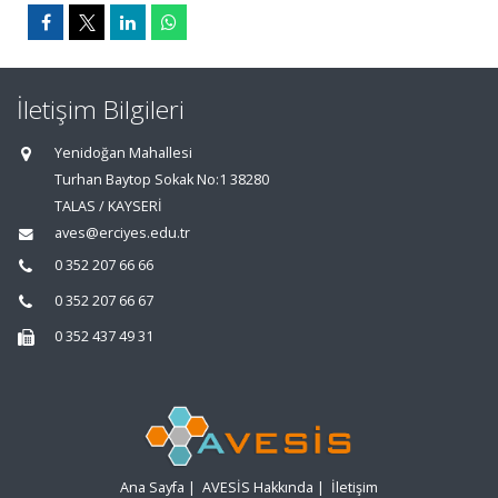
İletişim Bilgileri
Yenidoğan Mahallesi
Turhan Baytop Sokak No:1 38280
TALAS / KAYSERİ
aves@erciyes.edu.tr
0 352 207 66 66
0 352 207 66 67
0 352 437 49 31
Ana Sayfa
|
AVESİS Hakkında
|
İletişim