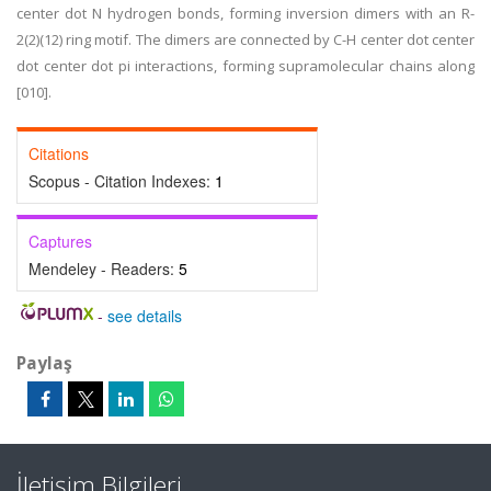
center dot N hydrogen bonds, forming inversion dimers with an R-
2(2)(12) ring motif. The dimers are connected by C-H center dot center
dot center dot pi interactions, forming supramolecular chains along
[010].
Citations
Scopus - Citation Indexes:
1
Captures
Mendeley - Readers:
5
-
see details
Paylaş
İletişim Bilgileri