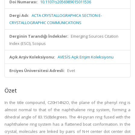
Doi Numarası:
10.1107/s2056989015011536
Dergi Adı:
ACTA CRYSTALLOGRAPHICA SECTION E-
CRYSTALLOGRAPHIC COMMUNICATIONS
Derginin Tarandığı İndeksler:
Emerging Sources Citation
Index (ESCI), Scopus
Açık Arşiv Koleksiyonu:
AVESİS Açık Erişim Koleksiyonu
Erciyes Üniversitesi Adresli:
Evet
Özet
In the title compound, C20H14N2O, the plane of the phenyl ring is
almost normal to that of the naphthalene ring system, forming a
dihedral angle of 83.15(8)degrees. The 4H-pyran ring fused with the
naphthalene ring system has a flattened boat conformation. In the
crystal, molecules are linked by pairs of N-H center dot center dot