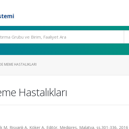
stemi
DE MEME HASTALIKLARI
me Hastalıkları
k M, Rişvanlı A, Köker A, Editör, Medipres, Malatya, ss.301-336, 2016