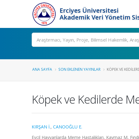
Erciyes Üniversitesi
Akademik Veri Yönetim Si
Ara
ANA SAYFA
SON EKLENEN YAYINLAR
KÖPEK VE KEDILER
Köpek ve Kedilerde Me
KIRŞAN İ.
,
CANOOĞLU E.
Evcil Hayvanlarda Meme Hastalıkları, Kaymaz M, Fındı