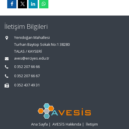
İletişim Bilgileri
Yenidoğan Mahallesi
Turhan Baytop Sokak No:1 38280
TALAS / KAYSERİ
aves@erciyes.edu.tr
0 352 207 66 66
0 352 207 66 67
0 352 437 49 31
Ana Sayfa
|
AVESİS Hakkında
|
İletişim