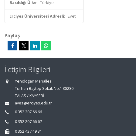
Basıldığı Ülke:
Türkiye
Erciyes Üniversitesi Adresli:
Evet
Paylaş
İletişim Bilgileri
Yenidoğan Mahallesi
Turhan Baytop Sokak No:1 38280
TALAS / KAYSERİ
aves@erciyes.edu.tr
0 352 207 66 66
0 352 207 66 67
0 352 437 49 31