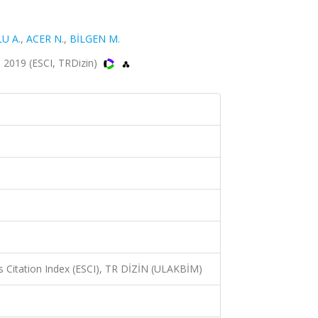
U A.
,
ACER N.
,
BİLGEN M.
 2019 (ESCI, TRDizin)
 Citation Index (ESCI), TR DİZİN (ULAKBİM)