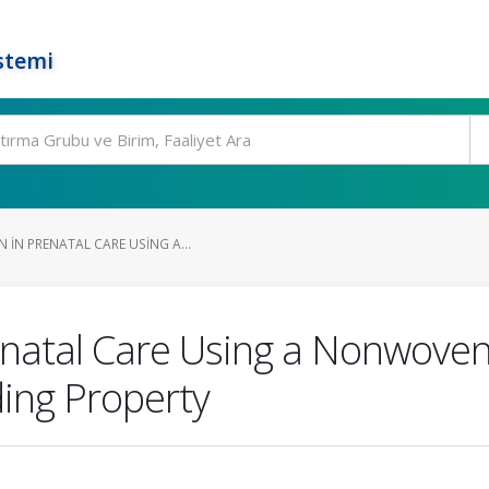
stemi
IN PRENATAL CARE USING A...
enatal Care Using a Nonwoven
ding Property