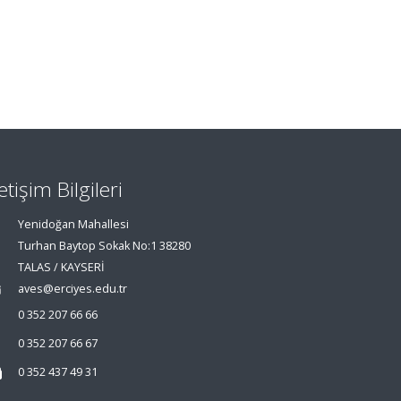
letişim Bilgileri
Yenidoğan Mahallesi
Turhan Baytop Sokak No:1 38280
TALAS / KAYSERİ
aves@erciyes.edu.tr
0 352 207 66 66
0 352 207 66 67
0 352 437 49 31