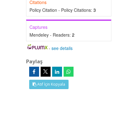
Citations
Policy Citation - Policy Citations:
3
Captures
Mendeley - Readers:
2
-
see details
Paylaş
Atıf İçin Kopyala