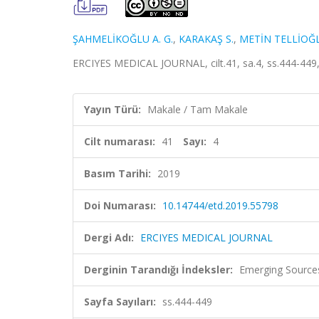
ŞAHMELİKOĞLU A. G.
,
KARAKAŞ S.
,
METİN TELLİOĞL
ERCIYES MEDICAL JOURNAL, cilt.41, sa.4, ss.444-449,
Yayın Türü:
Makale / Tam Makale
Cilt numarası:
41
Sayı:
4
Basım Tarihi:
2019
Doi Numarası:
10.14744/etd.2019.55798
Dergi Adı:
ERCIYES MEDICAL JOURNAL
Derginin Tarandığı İndeksler:
Emerging Sources
Sayfa Sayıları:
ss.444-449