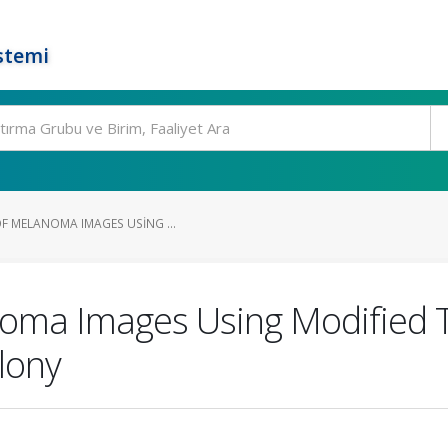
stemi
OF MELANOMA IMAGES USING ...
anoma Images Using Modified 
olony