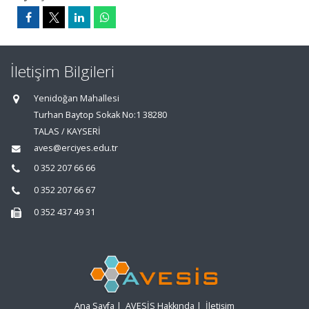
İletişim Bilgileri
Yenidoğan Mahallesi
Turhan Baytop Sokak No:1 38280
TALAS / KAYSERİ
aves@erciyes.edu.tr
0 352 207 66 66
0 352 207 66 67
0 352 437 49 31
Ana Sayfa
|
AVESİS Hakkında
|
İletişim