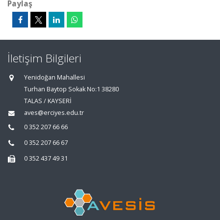
Paylaş
İletişim Bilgileri
Yenidoğan Mahallesi
Turhan Baytop Sokak No:1 38280
TALAS / KAYSERİ
aves@erciyes.edu.tr
0 352 207 66 66
0 352 207 66 67
0 352 437 49 31