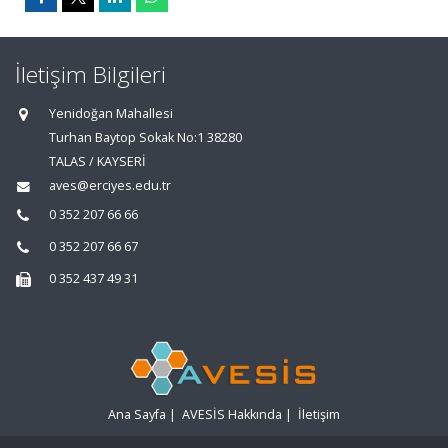
İletişim Bilgileri
Yenidoğan Mahallesi
Turhan Baytop Sokak No:1 38280
TALAS / KAYSERİ
aves@erciyes.edu.tr
0 352 207 66 66
0 352 207 66 67
0 352 437 49 31
Ana Sayfa
|
AVESİS Hakkında
|
İletişim