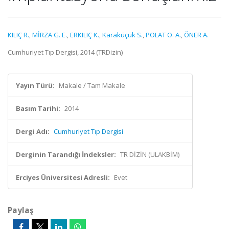
KILIÇ R.
,
MİRZA G. E.
,
ERKILIÇ K.
,
Karaküçük S.
,
POLAT O. A.
,
ÖNER A.
Cumhuriyet Tıp Dergisi, 2014 (TRDizin)
Yayın Türü:
Makale / Tam Makale
Basım Tarihi:
2014
Dergi Adı:
Cumhuriyet Tıp Dergisi
Derginin Tarandığı İndeksler:
TR DİZİN (ULAKBİM)
Erciyes Üniversitesi Adresli:
Evet
Paylaş