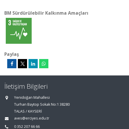
BM Sürdürülebilir Kalkınma Amaçları
Paylaş
İletişim Bilgileri
Yenidoğan Mahallesi
Turhan Baytop Sokak No:1 38280
TALAS / KAYSERİ
aves@erciyes.edu.tr
0 352 207 66 66