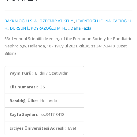
BAKKALOĞLU S. A.
,
ÖZDEMİR ATİKEL Y.
,
LEVENTOĞLU E.
,
NALÇACIOĞLU
H.
,
DURSUN İ.
,
POYRAZOĞLU M. H.
,
...Daha Fazla
53rd Annual Scientific Meeting of the European Society for Paediatric
Nephrology, Hollanda, 16 - 19 Eylül 2021, cilt.36, ss.3417-3418, (Özet
Bildiri)
Yayın Türü:
Bildiri / Özet Bildiri
Cilt numarası:
36
Basıldığı Ülke:
Hollanda
Sayfa Sayıları:
ss.3417-3418
Erciyes Üniversitesi Adresli:
Evet