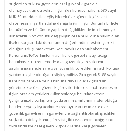
suçlardan hüküm giyenlerin özel güvenlik görevlisi
olamayacakları da belirtilmiştir. Söz konusu hüküm, 680 sayılı
KHK 69. maddesi ile değiştirilerek özel güvenlik görevlisi
olabilmesinin şartları daha da ağırlaştırılmıştır. Bununla birlikte
bu hüküm ve hükümde yapılan değişiklikler de incelenmeye
alınacaktır. Söz konusu değişikliğin ceza hukukuna hâkim olan
ilkeler karşısındaki durumunun değerlendirilmesinin gerekli
olduğunu düşünmekteyiz. 5271 sayılı Ceza Muhakemesi
Kanunu m.164’te, kimlerin adli kolluk görevlisi sayılacağı
belirtilmiştir. Düzenlemede özel güvenlik görevlilerinin
sayılmaması nedeniyle özel güvenlik görevlilerinin adli kolluğa
yardımcı kişiler olduğunu söyleyebiliriz. Zira gerek 5188 sayılı
Kanunda gerekse de bu kanuna dayalı olarak çıkarılan
yönetmelikte özel güvenlik görevlilerinin ceza muhakemesine
ilişkin birtakım yetkileri kullanabileceği belirtilmektedir.
Çalışmamızda bu kişilerin yetkilerinin sınırlarının neler olduğu
belirlenmeye çalışılacaktır. 5188 sayılı Kanun m.23’te özel
güvenlik görevlilerinin görevleriyle bağlantılı olarak işledikleri
suçlardan dolayı kamu görevlisi gibi cezalandırılacağı; ikinci
fıkrasında ise özel güvenlik görevlilerine karşı görevleri