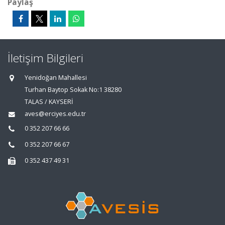
Paylaş
İletişim Bilgileri
Yenidoğan Mahallesi
Turhan Baytop Sokak No:1 38280
TALAS / KAYSERİ
aves@erciyes.edu.tr
0 352 207 66 66
0 352 207 66 67
0 352 437 49 31