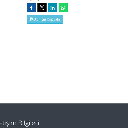
Atıf İçin Kopyala
letişim Bilgileri