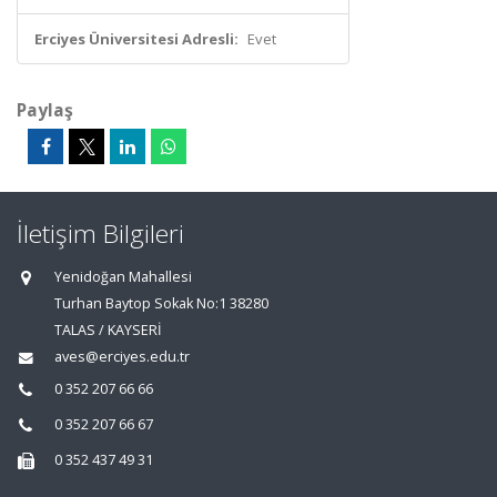
Erciyes Üniversitesi Adresli:
Evet
Paylaş
İletişim Bilgileri
Yenidoğan Mahallesi
Turhan Baytop Sokak No:1 38280
TALAS / KAYSERİ
aves@erciyes.edu.tr
0 352 207 66 66
0 352 207 66 67
0 352 437 49 31