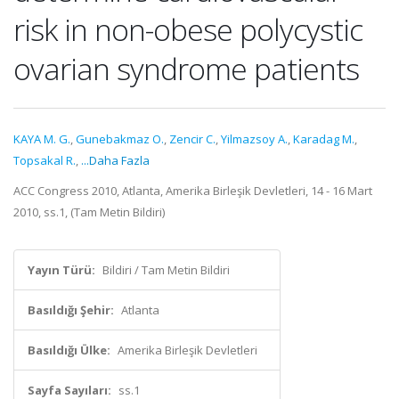
risk in non-obese polycystic
ovarian syndrome patients
KAYA M. G.
,
Gunebakmaz O.
,
Zencir C.
,
Yilmazsoy A.
,
Karadag M.
,
Topsakal R.
,
...Daha Fazla
ACC Congress 2010, Atlanta, Amerika Birleşik Devletleri, 14 - 16 Mart
2010, ss.1, (Tam Metin Bildiri)
Yayın Türü:
Bildiri / Tam Metin Bildiri
Basıldığı Şehir:
Atlanta
Basıldığı Ülke:
Amerika Birleşik Devletleri
Sayfa Sayıları:
ss.1