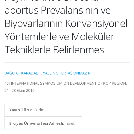
abortus Prevalansının ve
Biyovarlarının Konvansiyonel
Yöntemlerle ve Moleküler
Tekniklerle Belirlenmesi
BAĞCI C.
,
KARADAL F.
,
YALÇIN S.
,
ERTAŞ ONMAZ N.
4th INTERNATIONAL SYMPOSIUM ON DEVELOPMENT OF KOP REGION,
21 - 23 Ekim 2016
Yayın Türü:
Bildiri
Erciyes Üniversitesi Adresli:
Evet