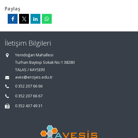
Paylaş
İletişim Bilgileri
Yenidoğan Mahallesi
Turhan Baytop Sokak No:1 38280
TALAS / KAYSERİ
aves@erciyes.edu.tr
0 352 207 66 66
0 352 207 66 67
0 352 437 49 31