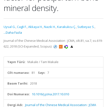
mineral density.
Uysal G.
,
Cagli F.
,
Akkaya H.
,
Nazik H.
,
Karakukcu Ç.
,
Sutbeyaz S.
,
...Daha Fazla
Journal of the Chinese Medical Association : JCMA, cilt.81, sa.7, ss.619-
622, 2018 (SCI-Expanded, Scopus)
Yayın Türü:
Makale / Tam Makale
Cilt numarası:
81
Sayı:
7
Basım Tarihi:
2018
Doi Numarası:
10.1016/j.jcma.2017.10.010
Dergi Adı:
Journal of the Chinese Medical Association : JCMA