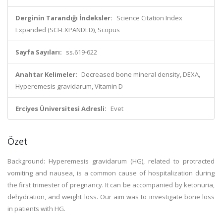
Derginin Tarandığı İndeksler:
Science Citation Index
Expanded (SCI-EXPANDED), Scopus
Sayfa Sayıları:
ss.619-622
Anahtar Kelimeler:
Decreased bone mineral density, DEXA,
Hyperemesis gravidarum, Vitamin D
Erciyes Üniversitesi Adresli:
Evet
Özet
Background: Hyperemesis gravidarum (HG), related to protracted
vomiting and nausea, is a common cause of hospitalization during
the first trimester of pregnancy. It can be accompanied by ketonuria,
dehydration, and weight loss. Our aim was to investigate bone loss
in patients with HG.