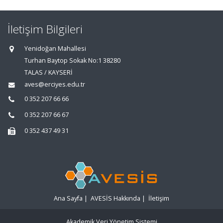
İletişim Bilgileri
Yenidoğan Mahallesi
Turhan Baytop Sokak No:1 38280
TALAS / KAYSERİ
aves@erciyes.edu.tr
0 352 207 66 66
0 352 207 66 67
0 352 437 49 31
Ana Sayfa
|
AVESİS Hakkında
|
İletişim
Akademik Veri Yönetim Sistemi