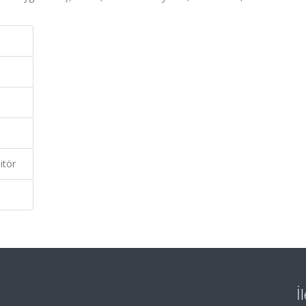
itör
İ