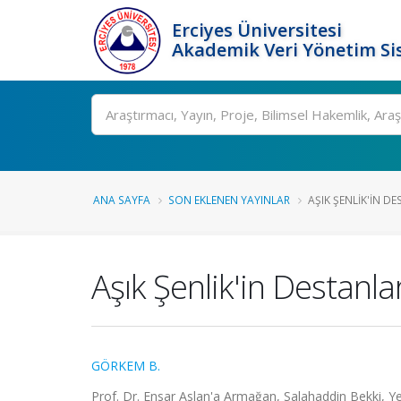
Erciyes Üniversitesi
Akademik Veri Yönetim Si
Ara
ANA SAYFA
SON EKLENEN YAYINLAR
AŞIK ŞENLIK'IN D
Aşık Şenlik'in Destanla
GÖRKEM B.
Prof. Dr. Ensar Aslan'a Armağan, Salahaddin Bekki, Ye