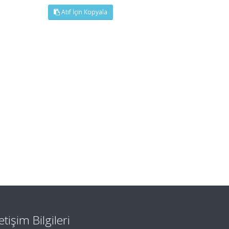
Atıf İçin Kopyala
letişim Bilgileri