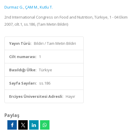
Durmaz G.
,
ÇAM M.
,
Kutlu T.
2nd International Congress on Food and Nutrition, Türkiye, 1 - 04 Ekim
2007, cilt.1, ss.186, (Tam Metin Bildiri)
Yayın Türü:
Bildiri / Tam Metin Bildiri
Cilt numarası:
1
Basıldığı Ülke:
Türkiye
Sayfa Sayıları:
ss.186
Erciyes Üniversitesi Adresli:
Hayır
Paylaş