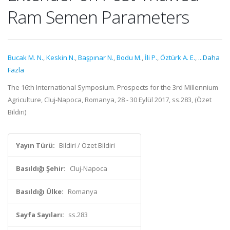
Ram Semen Parameters
Bucak M. N.
,
Keskin N.
,
Başpınar N.
,
Bodu M.
,
İli P.
,
Öztürk A. E.
,
...Daha
Fazla
The 16th International Symposium. Prospects for the 3rd Millennium
Agriculture, Cluj-Napoca, Romanya, 28 - 30 Eylül 2017, ss.283, (Özet
Bildiri)
Yayın Türü:
Bildiri / Özet Bildiri
Basıldığı Şehir:
Cluj-Napoca
Basıldığı Ülke:
Romanya
Sayfa Sayıları:
ss.283