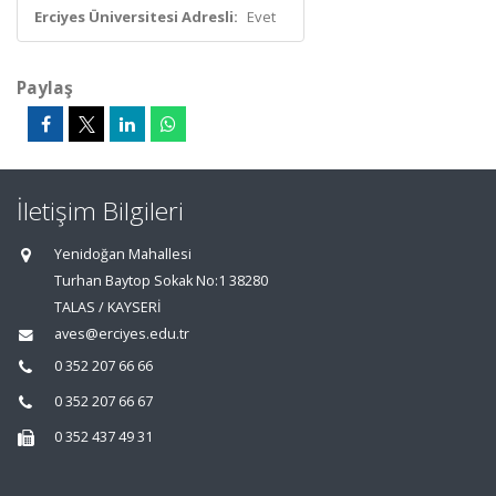
Erciyes Üniversitesi Adresli:
Evet
Paylaş
İletişim Bilgileri
Yenidoğan Mahallesi
Turhan Baytop Sokak No:1 38280
TALAS / KAYSERİ
aves@erciyes.edu.tr
0 352 207 66 66
0 352 207 66 67
0 352 437 49 31