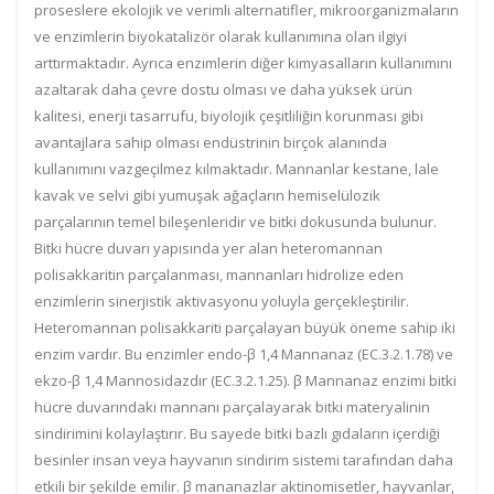
proseslere ekolojik ve verimli alternatifler, mikroorganizmaların
ve enzimlerin biyokatalizör olarak kullanımına olan ilgiyi
arttırmaktadır. Ayrıca enzimlerin diğer kimyasalların kullanımını
azaltarak daha çevre dostu olması ve daha yüksek ürün
kalitesi, enerji tasarrufu, biyolojik çeşitliliğin korunması gibi
avantajlara sahip olması endüstrinin birçok alanında
kullanımını vazgeçilmez kılmaktadır. Mannanlar kestane, lale
kavak ve selvi gibi yumuşak ağaçların hemiselülozik
parçalarının temel bileşenleridir ve bitki dokusunda bulunur.
Bitki hücre duvarı yapısında yer alan heteromannan
polisakkaritin parçalanması, mannanları hidrolize eden
enzimlerin sinerjistik aktivasyonu yoluyla gerçekleştirilir.
Heteromannan polisakkariti parçalayan büyük öneme sahip iki
enzim vardır. Bu enzimler endo-β 1,4 Mannanaz (EC.3.2.1.78) ve
ekzo-β 1,4 Mannosidazdır (EC.3.2.1.25). β Mannanaz enzimi bitki
hücre duvarındaki mannanı parçalayarak bitki materyalinin
sindirimini kolaylaştırır. Bu sayede bitki bazlı gıdaların içerdiği
besinler insan veya hayvanın sindirim sistemi tarafından daha
etkili bir şekilde emilir. β mananazlar aktinomisetler, hayvanlar,