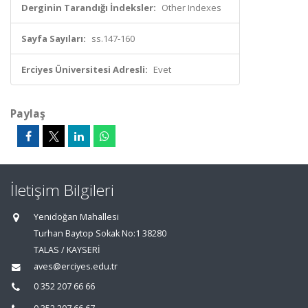
Derginin Tarandığı İndeksler:
Other Indexes
Sayfa Sayıları:
ss.147-160
Erciyes Üniversitesi Adresli:
Evet
Paylaş
İletişim Bilgileri
Yenidoğan Mahallesi
Turhan Baytop Sokak No:1 38280
TALAS / KAYSERİ
aves@erciyes.edu.tr
0 352 207 66 66