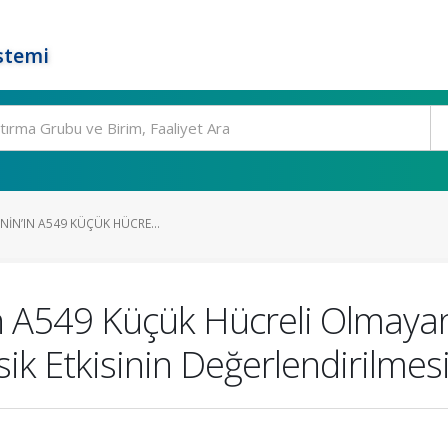
stemi
ENIN’IN A549 KÜÇÜK HÜCRE...
In A549 Küçük Hücreli Olmaya
ik Etkisinin Değerlendirilmes