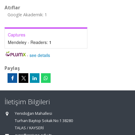
Atıflar
Google Akademik: 1
Captures
Mendeley - Readers:
1
-
see details
Paylaş
İletişim Bilgileri
Yenidoğan Mahallesi
Turhan Baytop Sokak No:1 38280
TALAS / KAYSERİ