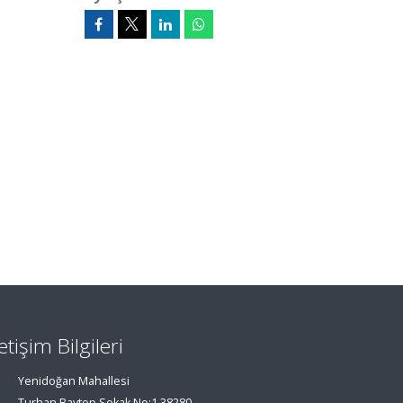
letişim Bilgileri
Yenidoğan Mahallesi
Turhan Baytop Sokak No:1 38280