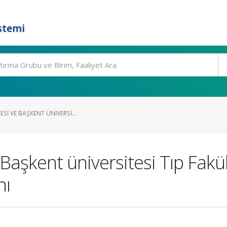
stemi
ESI VE BAŞKENT ÜNIVERSI...
 Başkent üniversitesi Tıp Fak
nı