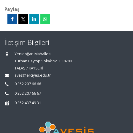
Paylaş
İletişim Bilgileri
Yenidoğan Mahallesi
Turhan Baytop Sokak No:1 38280
TALAS / KAYSERİ
aves@erciyes.edu.tr
0 352 207 66 66
0 352 207 66 67
0 352 437 49 31