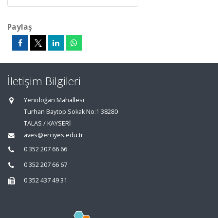
Paylaş
İletişim Bilgileri
Yenidoğan Mahallesi
Turhan Baytop Sokak No:1 38280
TALAS / KAYSERİ
aves@erciyes.edu.tr
0 352 207 66 66
0 352 207 66 67
0 352 437 49 31