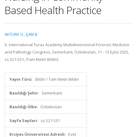
Based Health Practice
AKTÜRK Ü.
,
ÇAM B.
V. International Turaz Academy Multidimensional Forensic Medicine
and Pathology Congress, Semerkant, Özbekistan, 11 - 13 Eylül 2025,
ss.521-531, (Tam Metin Bildiri)
Yayın Türü:
Bildiri / Tam Metin Bildiri
Basıldığı Şehir:
Semerkant
Basıldığı Ülke:
Özbekistan
Sayfa Sayıları:
ss.521-531
Erciyes Üniversitesi Adresli:
Evet