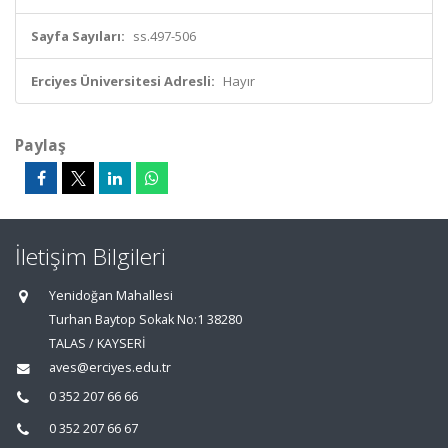
Sayfa Sayıları:
ss.497-506
Erciyes Üniversitesi Adresli:
Hayır
Paylaş
İletişim Bilgileri
Yenidoğan Mahallesi
Turhan Baytop Sokak No:1 38280
TALAS / KAYSERİ
aves@erciyes.edu.tr
0 352 207 66 66
0 352 207 66 67