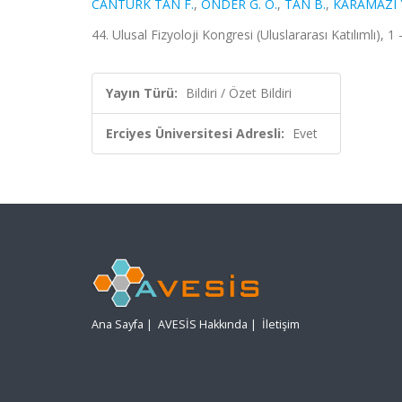
CANTÜRK TAN F.
,
ÖNDER G. Ö.
,
TAN B.
,
KARAMAZI 
44. Ulusal Fizyoloji Kongresi (Uluslararası Katılımlı), 1
Yayın Türü:
Bildiri / Özet Bildiri
Erciyes Üniversitesi Adresli:
Evet
Ana Sayfa
|
AVESİS Hakkında
|
İletişim