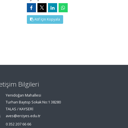
Atıf İçin Kopyala
letişim Bilgileri
Yenidoğan Mahallesi
Turhan Baytop Sokak No:1 38280
TALAS / KAYSERİ
aves@erciyes.edu.tr
0 352 207 66 66