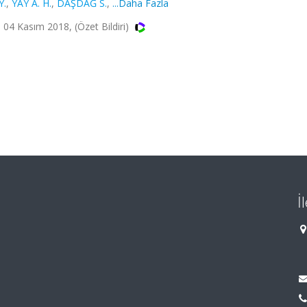
Y.
,
YAY A. H.
,
DAŞDAĞ S.
,
...Daha Fazla
 - 04 Kasım 2018, (Özet Bildiri)
İ